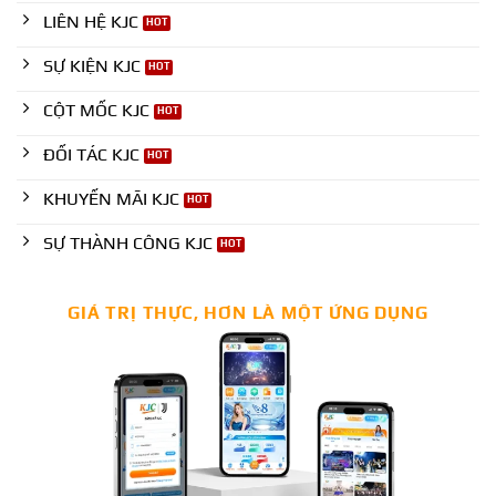
LIÊN HỆ KJC
SỰ KIỆN KJC
CỘT MỐC KJC
ĐỐI TÁC KJC
KHUYẾN MÃI KJC
SỰ THÀNH CÔNG KJC
GIÁ TRỊ THỰC, HƠN LÀ MỘT ỨNG DỤNG