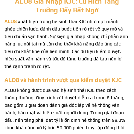
ALO8 Gia Nhập KJC: Cú Hích Tăng
Trưởng Đầy Bất Ngờ
ALO8
xuất hiện trong hệ sinh thái KJC như một mảnh
ghép chiến lược, đánh dấu bước tiến rõ rệt về quy mô và
tiêu chuẩn vận hành. Sự kiện gia nhập không chỉ phản ánh
năng lực nội tại mà còn cho thấy khả năng đáp ứng các
tiêu chí khắt khe của liên minh. Các dữ liệu kiểm duyệt,
hiệu suất vận hành và tốc độ tăng trưởng đã tạo nên lợi
thế cạnh tranh rõ rệt.
ALO8 và hành trình vượt qua kiểm duyệt KJC
ALO8 không được đưa vào hệ sinh thái KJC theo cách
thông thường. Quy trình xét duyệt diễn ra trong 6 tháng,
bao gồm 3 giai đoạn đánh giá độc lập về hệ thống vận
hành, bảo mật và hiệu suất người dùng. Trong giai đoạn
đầu, nền tảng phải đạt tỷ lệ ổn định hệ thống trên 99,8%
cùng khả năng xử lý hơn 50.000 phiên truy cập đồng thời.