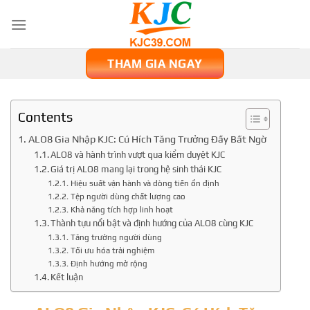
Skip
to
content
THAM GIA NGAY
Contents
ALO8 Gia Nhập KJC: Cú Hích Tăng Trưởng Đầy Bất Ngờ
ALO8 và hành trình vượt qua kiểm duyệt KJC
Giá trị ALO8 mang lại trong hệ sinh thái KJC
Hiệu suất vận hành và dòng tiền ổn định
Tệp người dùng chất lượng cao
Khả năng tích hợp linh hoạt
Thành tựu nổi bật và định hướng của ALO8 cùng KJC
Tăng trưởng người dùng
Tối ưu hóa trải nghiệm
Định hướng mở rộng
Kết luận