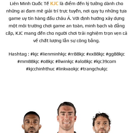
Liên Minh Quốc Tế
KJC
là điểm đến lý tưởng dành cho
những ai đam mê giải trí trực tuyến, nơi quy tụ những tựa
game uy tín hàng đầu châu Á. Với định hướng xây dựng
một môi trường chơi game an toàn, minh bạch và đẳng
cấp, KJC mang đến cho người chơi trải nghiệm trọn vẹn cả
về chất lượng lẫn sự công bằng.
Hashtag : #kjc #lienminhkjc #rr88kjc #xx88kjc #gg88kjc
#mm88kjc #o8kjc #llwinkjc #alo8kjc #kjc39com
#kjcchinhthuc #linkvaokjc #trangchukjc