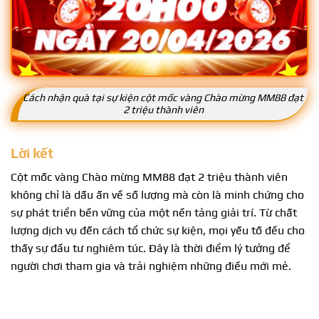
Cách nhận quà tại sự kiện cột mốc vàng Chào mừng MM88 đạt
2 triệu thành viên
Lời kết
Cột mốc vàng Chào mừng MM88 đạt 2 triệu thành viên
không chỉ là dấu ấn về số lượng mà còn là minh chứng cho
sự phát triển bền vững của một nền tảng giải trí. Từ chất
lượng dịch vụ đến cách tổ chức sự kiện, mọi yếu tố đều cho
thấy sự đầu tư nghiêm túc. Đây là thời điểm lý tưởng để
người chơi tham gia và trải nghiệm những điều mới mẻ.