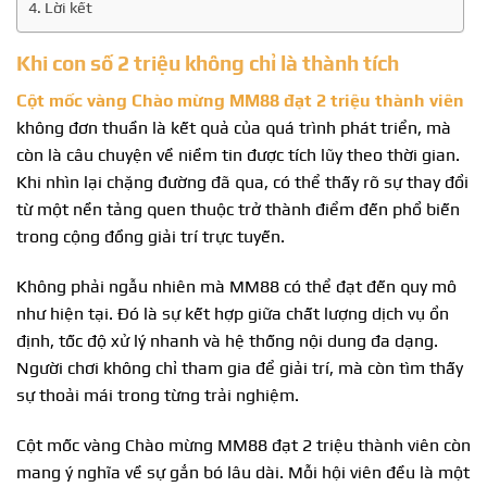
Lời kết
Khi con số 2 triệu không chỉ là thành tích
Cột mốc vàng Chào mừng MM88 đạt 2 triệu thành viên
không đơn thuần là kết quả của quá trình phát triển, mà
còn là câu chuyện về niềm tin được tích lũy theo thời gian.
Khi nhìn lại chặng đường đã qua, có thể thấy rõ sự thay đổi
từ một nền tảng quen thuộc trở thành điểm đến phổ biến
trong cộng đồng giải trí trực tuyến.
Không phải ngẫu nhiên mà MM88 có thể đạt đến quy mô
như hiện tại. Đó là sự kết hợp giữa chất lượng dịch vụ ổn
định, tốc độ xử lý nhanh và hệ thống nội dung đa dạng.
Người chơi không chỉ tham gia để giải trí, mà còn tìm thấy
sự thoải mái trong từng trải nghiệm.
Cột mốc vàng Chào mừng MM88 đạt 2 triệu thành viên còn
mang ý nghĩa về sự gắn bó lâu dài. Mỗi hội viên đều là một