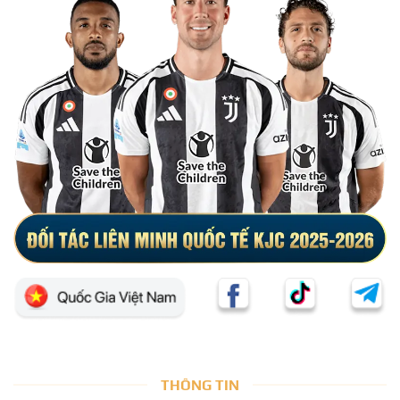
THÔNG TIN