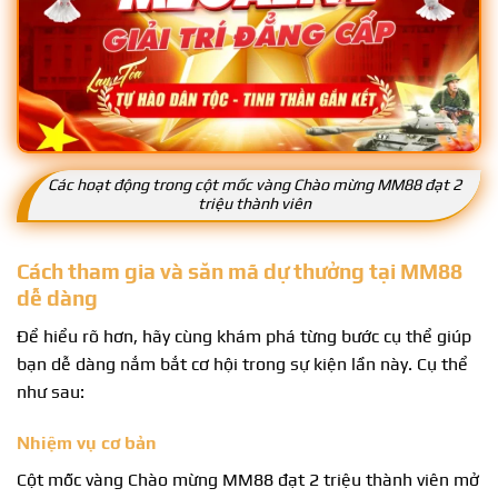
Các hoạt động trong cột mốc vàng Chào mừng MM88 đạt 2
triệu thành viên
Cách tham gia và săn mã dự thưởng tại MM88
dễ dàng
Để hiểu rõ hơn, hãy cùng khám phá từng bước cụ thể giúp
bạn dễ dàng nắm bắt cơ hội trong sự kiện lần này. Cụ thể
như sau:
Nhiệm vụ cơ bản
Cột mốc vàng Chào mừng MM88 đạt 2 triệu thành viên mở