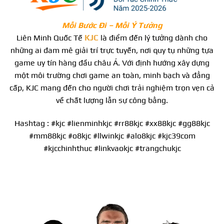
Mỗi Bước Đi – Mỗi Ý Tưởng
Liên Minh Quốc Tế
KJC
là điểm đến lý tưởng dành cho
những ai đam mê giải trí trực tuyến, nơi quy tụ những tựa
game uy tín hàng đầu châu Á. Với định hướng xây dựng
một môi trường chơi game an toàn, minh bạch và đẳng
cấp, KJC mang đến cho người chơi trải nghiệm trọn vẹn cả
về chất lượng lẫn sự công bằng.
Hashtag : #kjc #lienminhkjc #rr88kjc #xx88kjc #gg88kjc
#mm88kjc #o8kjc #llwinkjc #alo8kjc #kjc39com
#kjcchinhthuc #linkvaokjc #trangchukjc