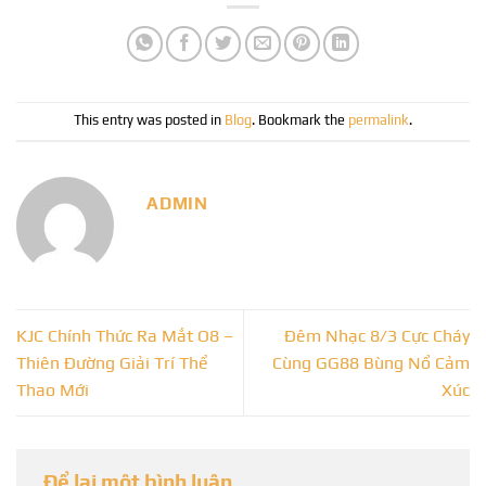
This entry was posted in
Blog
. Bookmark the
permalink
.
ADMIN
KJC Chính Thức Ra Mắt O8 –
Đêm Nhạc 8/3 Cực Cháy
Thiên Đường Giải Trí Thể
Cùng GG88 Bùng Nổ Cảm
Thao Mới
Xúc
Để lại một bình luận