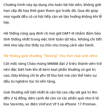
Chương trình này áp dụng cho toàn bộ hội viên, không giới
hạn cấp độ hay thời gian tham gia trước đó. Qua đó giúp
mọi người đều có cơ hội tiếp cận và tận hưởng không khí lễ
hội.
Hệ thống cũng quy định rõ múi giờ GMT+8 nhằm đảm bảo
tính thống nhất trong việc tính toán dữ liệu. Những chi tiết
nhỏ như vậy cho thấy sự chỉn chu trong cách vận hành.
Hệ thống giải thưởng “khủng” thu hút mọi ánh nhìn
Cột mốc vàng Chào mừng MM88 đạt 2 triệu thành viên trở
nên đặc biệt hơn khi đi kèm loạt phần thưởng có giá trị
cao. Đây không chỉ là yếu tố thu hút mà còn thể hiện sự
đầu tư nghiêm túc từ nền tảng.
Giải thưởng nổi bật nhất là căn hộ cao cấp với giá trị lên
đến 2 tỷ đồng. Bên cạnh đó còn có các phần quà như ô tô
Kia Sorento, xe điện VinFast VF3 và iPhone 17 Promax.