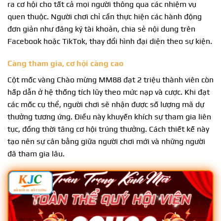
ra cơ hội cho tất cả mọi người thông qua các nhiệm vụ
quen thuộc. Người chơi chỉ cần thực hiện các hành động
đơn giản như đăng ký tài khoản, chia sẻ nội dung trên
Facebook hoặc TikTok, thay đổi hình đại diện theo sự kiện.
Càng tham gia, cơ hội càng cao
Cột mốc vàng Chào mừng MM88 đạt 2 triệu thành viên còn
hấp dẫn ở hệ thống tích lũy theo mức nạp và cược. Khi đạt
các mốc cụ thể, người chơi sẽ nhận được số lượng mã dự
thưởng tương ứng. Điều này khuyến khích sự tham gia liên
tục, đồng thời tăng cơ hội trúng thưởng. Cách thiết kế này
tạo nên sự cân bằng giữa người chơi mới và những người
đã tham gia lâu.