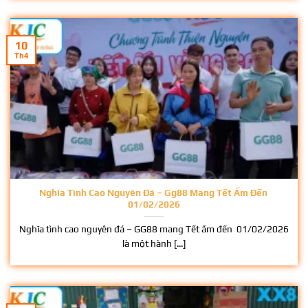
10
Th4
Nghĩa Tình Cao Nguyên Đá – Gg88 Mang Tết Ấm Đến
01/02/2026
Nghĩa tình cao nguyên đá – GG88 mang Tết ấm đến 01/02/2026
là một hành [...]