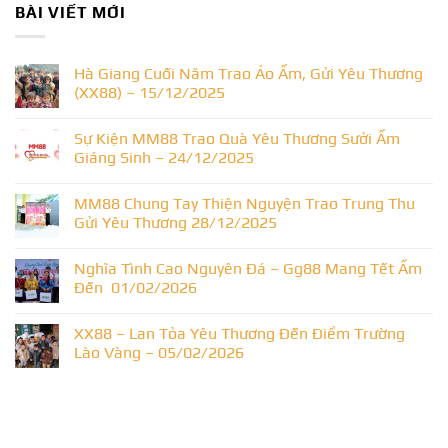
BÀI VIẾT MỚI
Hà Giang Cuối Năm Trao Áo Ấm, Gửi Yêu Thương
(XX88) – 15/12/2025
Sự Kiện MM88 Trao Quà Yêu Thương Sưởi Ấm
Giáng Sinh – 24/12/2025
MM88 Chung Tay Thiện Nguyện Trao Trung Thu
Gửi Yêu Thương 28/12/2025
Nghĩa Tình Cao Nguyên Đá – Gg88 Mang Tết Ấm
Đến 01/02/2026
XX88 – Lan Tỏa Yêu Thương Đến Điểm Trường
Lào Vàng – 05/02/2026