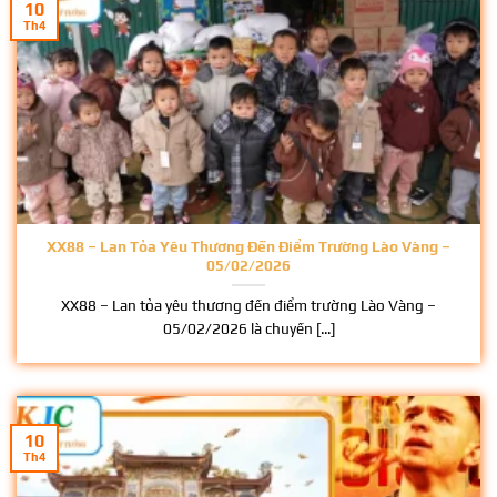
10
Th4
XX88 – Lan Tỏa Yêu Thương Đến Điểm Trường Lào Vàng –
05/02/2026
XX88 – Lan tỏa yêu thương đến điểm trường Lào Vàng –
05/02/2026 là chuyến [...]
10
Th4