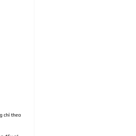
g chỉ theo