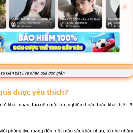
sự kiện bật live nhận quà đơn giản
 quà được yêu thích?
u tố khác nhau, tạo nên một trải nghiệm hoàn toàn khác biệt. 
. Mỗi phòng live mang đến một màu sắc khác nhau, từ nhẹ nhàn