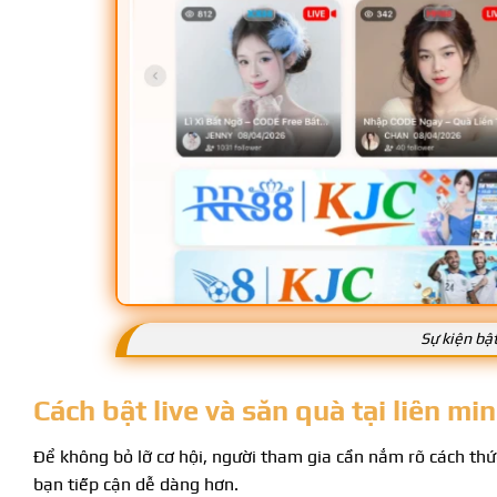
Sự kiện bật
Cách bật live và săn quà tại liên mi
Để không bỏ lỡ cơ hội, người tham gia cần nắm rõ cách thứ
bạn tiếp cận dễ dàng hơn.