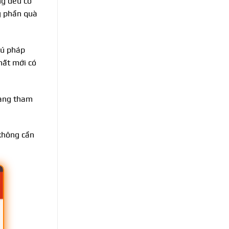
ng đều có
g phần quà
cú pháp
hất mới có
đang tham
 không cần