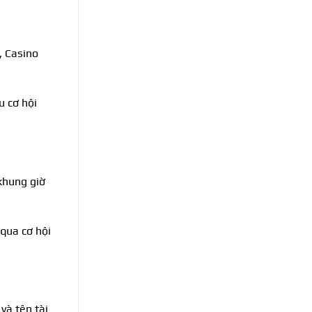
, Casino
u cơ hội
 khung giờ
 qua cơ hội
và tên tài