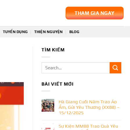
THAM GIA NGAY
TUYỂN DỤNG
THIỆN NGUYỆN
BLOG
TÌM KIẾM
BÀI VIẾT MỚI
Hà Giang Cuối Năm Trao Áo
Ấm, Gửi Yêu Thương (XX88) –
15/12/2025
Sự Kiện MM88 Trao Quà Yêu