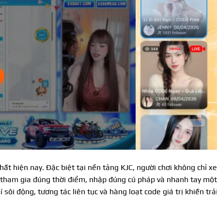
nhất hiện nay. Đặc biệt tại nền tảng KJC, người chơi không chỉ x
n tham gia đúng thời điểm, nhập đúng cú pháp và nhanh tay một
ôi động, tương tác liên tục và hàng loạt code giá trị khiến tr