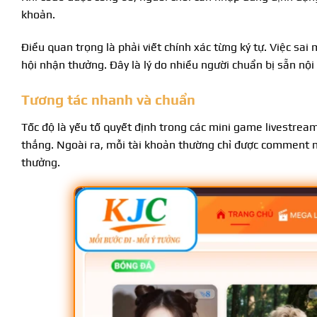
khoản.
Điều quan trọng là phải viết chính xác từng ký tự. Việc s
hội nhận thưởng. Đây là lý do nhiều người chuẩn bị sẵn nộ
Tương tác nhanh và chuẩn
Tốc độ là yếu tố quyết định trong các mini game livestrea
thắng. Ngoài ra, mỗi tài khoản thường chỉ được comment mộ
thưởng.