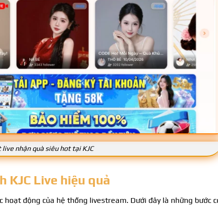
 live nhận quà siêu hot tại KJC
nh KJC Live hiệu quả
c hoạt động của hệ thống livestream. Dưới đây là những bước c