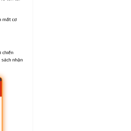
n mất cơ
i chiến
h sách nhận