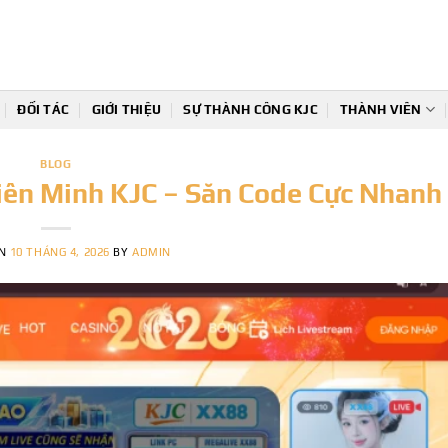
ĐỐI TÁC
GIỚI THIỆU
SỰ THÀNH CÔNG KJC
THÀNH VIÊN
BLOG
iên Minh KJC – Săn Code Cực Nhanh
ON
10 THÁNG 4, 2026
BY
ADMIN