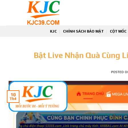
Skip
to
content
KJC
CHÍNH SÁCH BẢO MẬT
CỘT MỐC
Bật Live Nhận Quà Cùng L
POSTED 
10
Th4