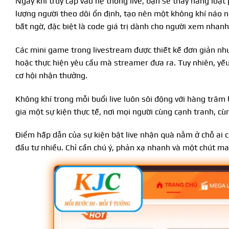
Ngay khi truy cập vào hệ thống live, bạn sẽ thấy hàng lo
lượng người theo dõi ổn định, tạo nên một không khí náo 
bất ngờ, đặc biệt là code giá trị dành cho người xem nhanh
Các mini game trong livestream được thiết kế đơn giản nhưn
hoặc thực hiện yêu cầu mà streamer đưa ra. Tuy nhiên, yếu
cơ hội nhận thưởng.
Không khí trong mỗi buổi live luôn sôi động với hàng trăm
gia một sự kiện thực tế, nơi mọi người cùng cạnh tranh, cù
Điểm hấp dẫn của sự kiện bật live nhận quà nằm ở chỗ ai c
đầu tư nhiều. Chỉ cần chú ý, phản xạ nhanh và một chút m