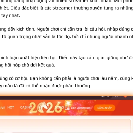
ạt phòng đang hoạt động với nhiều streamer khác nhau. Mỗi phò
nhiệt. Điều đặc biệt là các streamer thường xuyên tung ra nhữn
 tay nhất.
g đầy kịch tính. Người chơi chỉ cần trả lời câu hỏi, nhập đúng 
 tố quan trọng nhất vẫn là tốc độ, bởi chỉ những người nhanh n
 bình luận xuất hiện liên tục. Điều này tạo cảm giác giống như 
ng hồi hộp chờ đợi kết quả.
ũng có cơ hội. Bạn không cần phải là người chơi lâu năm, cũng
ay mắn là đã có thể nhận được phần thưởng.