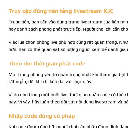
Truy cập đúng nền tảng livestream KJC
Trước tiên, bạn cần vào đúng trang livestream của liên min
hay danh sách phòng phát trực tiếp. Người chơi chỉ cần c
Việc lựa chọn phòng live phù hợp cũng rất quan trọng. Nh
hơn. Bạn có thể quan sát số lượng người xem để đánh giá
Theo dõi thời gian phát code
Một trong những yếu tố quan trọng nhất khi tham gia bật l
rất ngắn, đôi khi chỉ kéo dài vài chục giây.
Ví dụ như trong một buổi live, thời gian nhận code có thể 
này. Vì vậy, hãy luôn theo dõi sát nội dung livestream và 
Nhập code đúng cú pháp
Khi code được công bố, người chơi cần nhập đúng định dạn