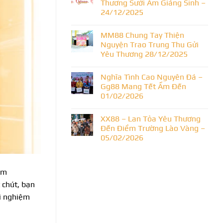
Thương Sưởi Ấm Giáng Sinh –
24/12/2025
MM88 Chung Tay Thiện
Nguyện Trao Trung Thu Gửi
Yêu Thương 28/12/2025
Nghĩa Tình Cao Nguyên Đá –
Gg88 Mang Tết Ấm Đến
01/02/2026
XX88 – Lan Tỏa Yêu Thương
Đến Điểm Trường Lào Vàng –
05/02/2026
em
 chút, bạn
ải nghiệm